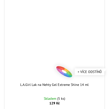
+ VÍCE ODSTÍNŮ
L.A.Girl Lak na Nehty Gel Extreme Shine 14 ml
Skladem
(5 ks)
129 Kč