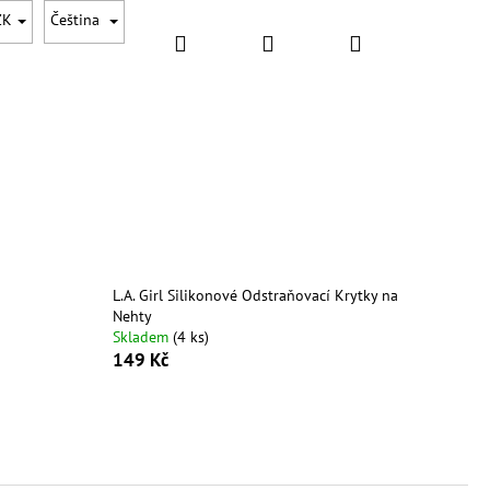
ZK
Čeština
Hledat
Přihlášení
Nákupní
DOPLŇKY
DÁRKOVÉ SADY
AKCE
NOVINKY
košík
L.A. Girl Silikonové Odstraňovací Krytky na
Nehty
Skladem
(4 ks)
149 Kč
Následující