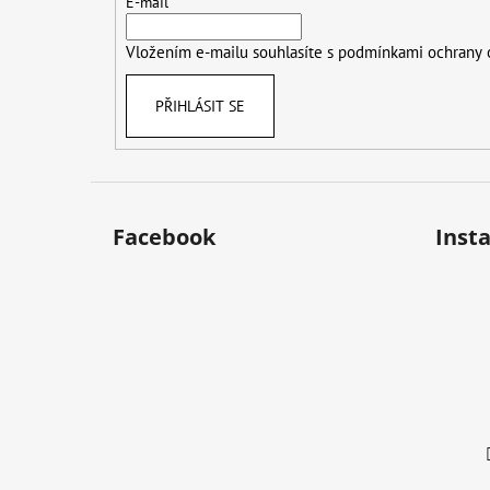
t
E-mail
í
Vložením e-mailu souhlasíte s
podmínkami ochrany 
PŘIHLÁSIT SE
Facebook
Inst