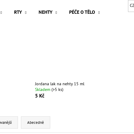
C
RTY
NEHTY
PÉČE O TĚLO
VLASY
Co potřebujete najít?
HLEDAT
Doporučujeme
Jordana lak na nehty 15 ml
Skladem
(>5 ks)
5 Kč
vanější
Abecedně