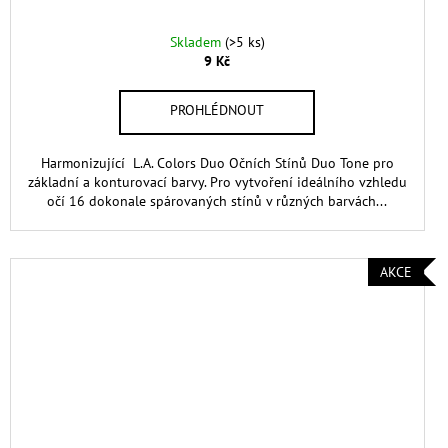
Skladem
(>5 ks)
9 Kč
Harmonizující L.A. Colors Duo Očních Stínů Duo Tone pro
základní a konturovací barvy. Pro vytvoření ideálního vzhledu
očí 16 dokonale spárovaných stínů v různých barvách...
AKCE