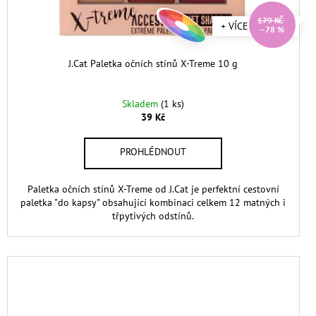
179 KČ
+ VÍCE ODSTÍNŮ
–78 %
J.Cat Paletka očních stínů X-Treme 10 g
Skladem
(1 ks)
39 Kč
Paletka očních stínů X-Treme od J.Cat je perfektní cestovní
paletka "do kapsy" obsahující kombinaci celkem 12 matných i
třpytivých odstínů.