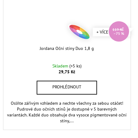
119 KČ
+ VÍCE ODSTÍNŮ
–75 %
Jordana Oční stíny Duo 1,8 g
Skladem
(>5 ks)
29,75 Kč
Oslňte zářivým vzhledem a nechte všechny za sebou otáčet!
Pudrové duo očních stínů je dostupné v 5 barevných
variantách. Každé duo obsahuje dva vysoce pigmentované oční
stíny,...