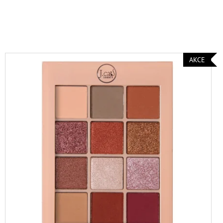
Ý MAKE-UP PRO
INATING 28 ML
AKCE