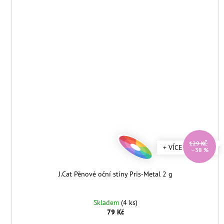
129 KČ
+ VÍCE ODSTÍNŮ
–38 %
J.Cat Pěnové oční stíny Pris-Metal 2 g
Skladem
(4 ks)
79 Kč