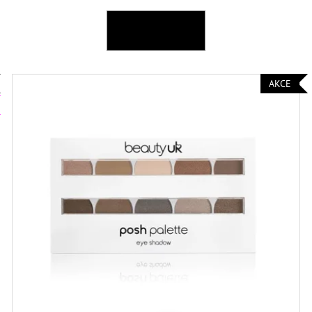
L.A. GIRL TEKUTÝ KOREKTOR HD PRO
L.A. GIRL TEKUT
CONCEAL 8 G
COVERAGE ILLUM
OTEVŘÍT FILTR
139 Kč
249 Kč
AKCE