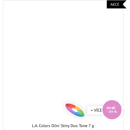
AKCE
89 KČ
+ VÍCE ODSTÍNŮ
–89 %
L.A. Colors Oční Stíny Duo Tone 7 g