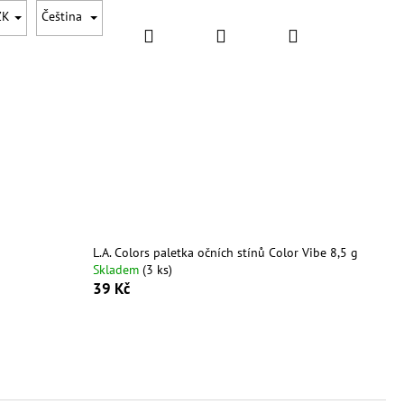
ZK
Čeština
Hledat
Přihlášení
Nákupní
DOPLŇKY
DÁRKOVÉ SADY
AKCE
NOVINKY
košík
L.A. Colors paletka očních stínů Color Vibe 8,5 g
Skladem
(3 ks)
39 Kč
Následující