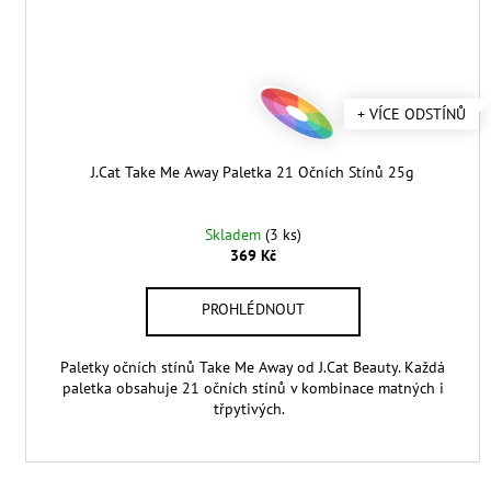
+ VÍCE ODSTÍNŮ
J.Cat Take Me Away Paletka 21 Očních Stínů 25g
Skladem
(3 ks)
369 Kč
Paletky očních stínů Take Me Away od J.Cat Beauty. Každá
paletka obsahuje 21 očních stínů v kombinace matných i
třpytivých.