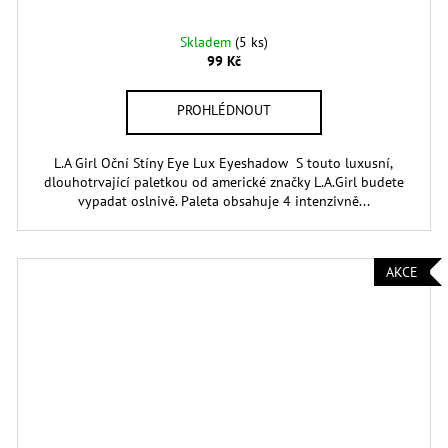
Skladem
(5 ks)
99 Kč
L.A Girl Oční Stíny Eye Lux Eyeshadow S touto luxusní,
dlouhotrvající paletkou od americké značky L.A.Girl budete
vypadat oslnivě. Paleta obsahuje 4 intenzivně...
AKCE