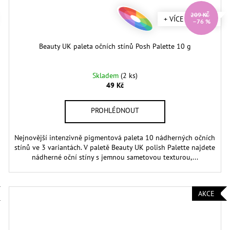
209 KČ
+ VÍCE ODSTÍNŮ
–76 %
Beauty UK paleta očních stínů Posh Palette 10 g
Skladem
(2 ks)
49 Kč
Nejnovější intenzivně pigmentová paleta 10 nádherných očních
stínů ve 3 variantách. V paletě Beauty UK polish Palette najdete
nádherné oční stíny s jemnou sametovou texturou,...
AKCE