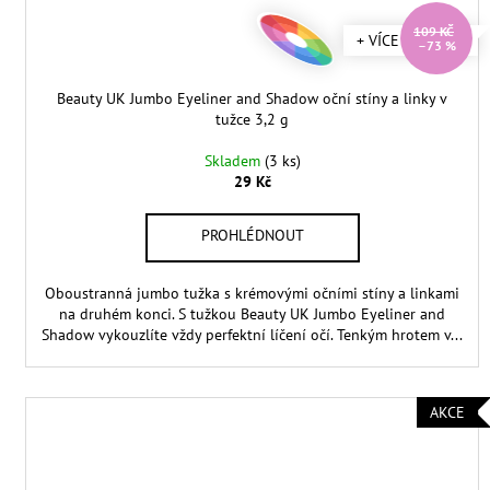
109 KČ
+ VÍCE ODSTÍNŮ
–73 %
Beauty UK Jumbo Eyeliner and Shadow oční stíny a linky v
tužce 3,2 g
Skladem
(3 ks)
29 Kč
Oboustranná jumbo tužka s krémovými očními stíny a linkami
na druhém konci. S tužkou Beauty UK Jumbo Eyeliner and
Shadow vykouzlíte vždy perfektní líčení očí. Tenkým hrotem v...
AKCE