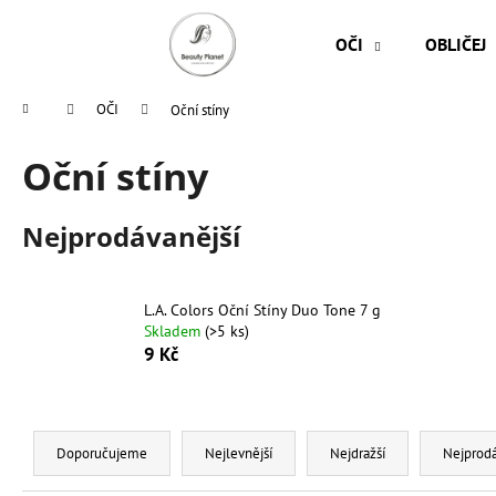
K
Přejít
na
o
OČI
OBLIČEJ
obsah
Zpět
Zpět
š
do
do
í
Domů
OČI
Oční stíny
k
obchodu
obchodu
Oční stíny
Nejprodávanější
L.A. Colors Oční Stíny Duo Tone 7 g
Skladem
(>5 ks)
9 Kč
Ř
a
Doporučujeme
Nejlevnější
Nejdražší
Nejprodá
z