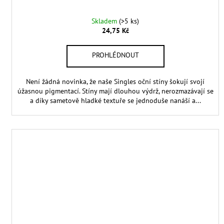
Skladem
(>5 ks)
24,75 Kč
Není žádná novinka, že naše Singles oční stíny šokují svojí
úžasnou pigmentací. Stíny mají dlouhou výdrž, nerozmazávají se
a díky sametově hladké textuře se jednoduše nanáší a...