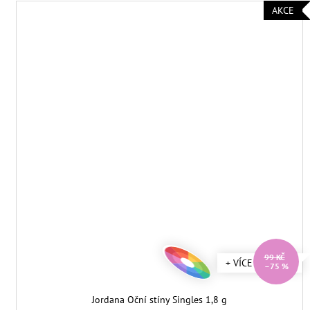
AKCE
99 KČ
+ VÍCE ODSTÍNŮ
–75 %
Jordana Oční stíny Singles 1,8 g