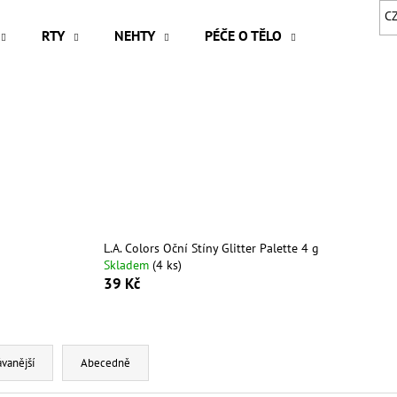
C
RTY
NEHTY
PÉČE O TĚLO
VLASY
Co potřebujete najít?
HLEDAT
Doporučujeme
L.A. Colors Oční Stíny Glitter Palette 4 g
Skladem
(4 ks)
39 Kč
vanější
Abecedně