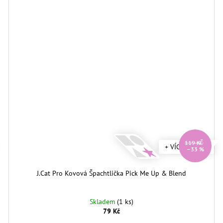
119 KČ
+ VÍCE DRUHŮ
–33 %
J.Cat Pro Kovová Špachtlička Pick Me Up & Blend
Skladem
(1 ks)
79 Kč