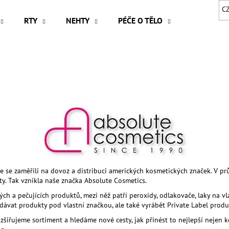
C
RTY
NEHTY
PÉČE O TĚLO
VLASY
Co potřebujete najít?
HLEDAT
Doporučujeme
sme se zaměřili na dovoz a distribuci amerických kosmetických značek.
V pr
ty. Tak vznikla naše značka Absolute Cosmetics.
 a pečujících produktů, mezi něž patří peroxidy, odlakovače, laky na vla
at produkty pod vlastní značkou, ale také vyrábět Private Label produk
ozšiřujeme sortiment a hledáme nové cesty, jak přinést to nejlepší neje