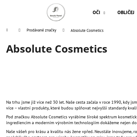
K
Přejít
na
o
OČI
OBLIČEJ
obsah
Zpět
Zpět
š
do
do
í
Domů
Prodávané značky
Absolute Cosmetics
k
obchodu
obchodu
Absolute Cosmetics
Na trhu jsme již více než 30 let. Naše cesta začala v roce 1990, kdy j
více – vlastní produkty, které budou splňovat nejvyšší standardy kvali
Pod značkou Absolute Cosmetics vyrábíme široké spektrum kosmetických
ingrediencím a moderním výrobním technologiím dokážeme nejen dodáv
Naše vášeň pro krásu a kvalitu nás žene vpřed. Neustále inovujeme, r