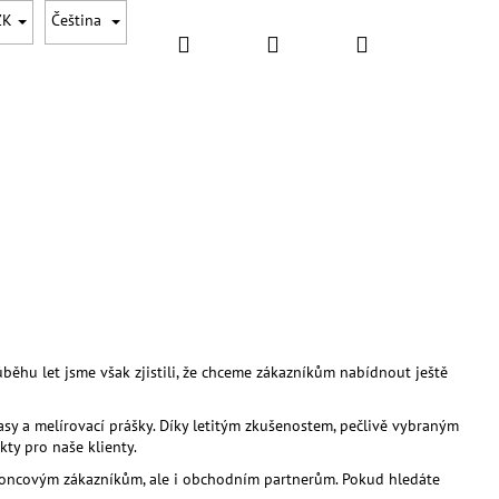
ZK
Čeština
Hledat
Přihlášení
Nákupní
DOPLŇKY
DÁRKOVÉ SADY
AKCE
NOVINKY
košík
ůběhu let jsme však zjistili, že chceme zákazníkům nabídnout ještě
sy a melírovací prášky. Díky letitým zkušenostem, pečlivě vybraným
Následující
ty pro naše klienty.
n koncovým zákazníkům, ale i obchodním partnerům. Pokud hledáte