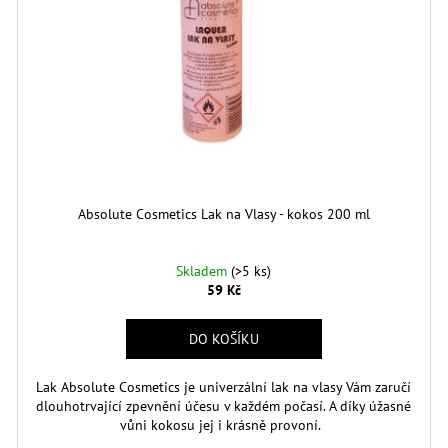
Absolute Cosmetics Lak na Vlasy - kokos 200 ml
Skladem
(>5 ks)
59 Kč
DO KOŠÍKU
Lak Absolute Cosmetics je univerzální lak na vlasy Vám zaručí
dlouhotrvající zpevnění účesu v každém počasí. A díky úžasné
vůni kokosu jej i krásně provoní.