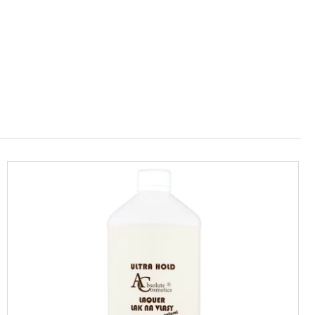
Ý MAKE-UP PRO
INATING 28 ML