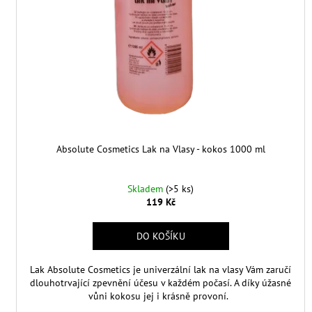
t
u
ů
k
t
ů
Absolute Cosmetics Lak na Vlasy - kokos 1000 ml
Skladem
(>5 ks)
119 Kč
DO KOŠÍKU
Lak Absolute Cosmetics je univerzální lak na vlasy Vám zaručí
dlouhotrvající zpevnění účesu v každém počasí. A díky úžasné
vůni kokosu jej i krásně provoní.