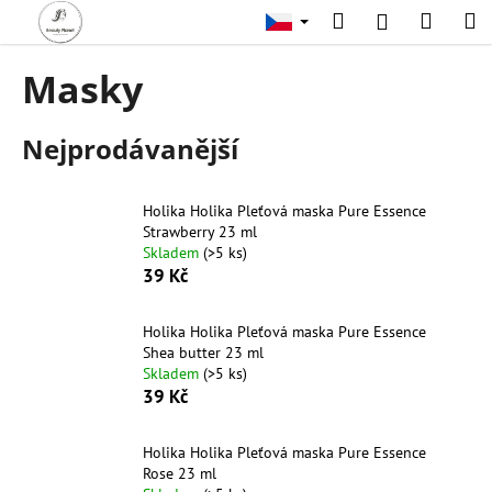
K
Přejít
Hledat
Nákup
M
Přihlášení
na
o
obsah
Zpět
Zpět
košík
š
Masky
í
C
k
Nejprodávanější
o
p
o
Holika Holika Pleťová maska Pure Essence
t
Strawberry 23 ml
Skladem
(>5 ks)
ř
39 Kč
e
b
Holika Holika Pleťová maska Pure Essence
u
Shea butter 23 ml
j
Skladem
(>5 ks)
39 Kč
e
t
Holika Holika Pleťová maska Pure Essence
e
Rose 23 ml
n