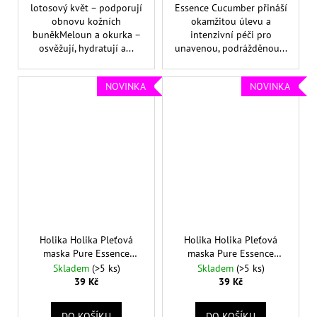
lotosový květ – podporují
Essence Cucumber přináší
obnovu kožních
okamžitou úlevu a
buněkMeloun a okurka –
intenzivní péči pro
osvěžují, hydratují a...
unavenou, podrážděnou...
NOVINKA
NOVINKA
Holika Holika Pleťová
Holika Holika Pleťová
maska Pure Essence
maska Pure Essence
Acaiberry 23 ml
Avocado 23 ml
Skladem
(>5 ks)
Skladem
(>5 ks)
39 Kč
39 Kč
DO KOŠÍKU
DO KOŠÍKU