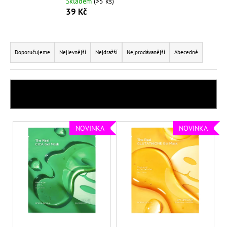
Skladem
(>5 ks)
a
39 Kč
j
í
Ř
t
a
Doporučujeme
Nejlevnější
Nejdražší
Nejprodávanější
Abecedně
?
z
e
n
OTEVŘÍT FILTR
í
p
HLEDAT
V
NOVINKA
NOVINKA
r
ý
o
p
d
D
i
u
o
s
p
k
p
o
t
r
r
ů
o
u