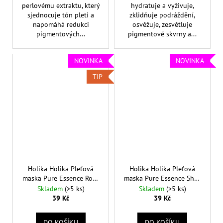
perlovému extraktu, který
hydratuje a vyživuje,
sjednocuje tón pleti a
zklidňuje podráždění,
napomáhá redukci
osvěžuje, zesvětluje
pigmentových...
pigmentové skvrny a...
NOVINKA
NOVINKA
TIP
Holika Holika Pleťová
Holika Holika Pleťová
maska Pure Essence Rose
maska Pure Essence Shea
23 ml
butter 23 ml
Skladem
(>5 ks)
Skladem
(>5 ks)
39 Kč
39 Kč
DO KOŠÍKU
DO KOŠÍKU