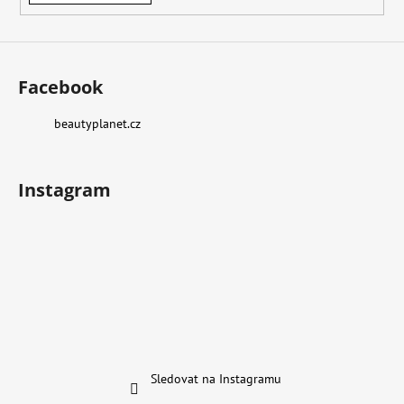
v
ý
p
i
s
Facebook
u
beautyplanet.cz
Instagram
Sledovat na Instagramu