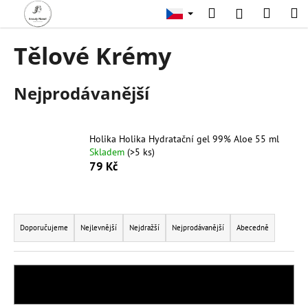
K
Přejít
Hledat
Nákup
M
Přihlášení
na
o
obsah
Zpět
Zpět
košík
š
Tělové Krémy
í
C
k
Nejprodávanější
o
p
o
Holika Holika Hydratační gel 99% Aloe 55 ml
t
Skladem
(>5 ks)
ř
79 Kč
e
b
Ř
u
a
Doporučujeme
Nejlevnější
Nejdražší
Nejprodávanější
Abecedně
j
z
e
e
t
n
e
OTEVŘÍT FILTR
í
n