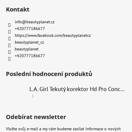
Kontakt
info
@
beautyplanet.cz
+420777186677
https://www.facebook.com/beautyplanetcz
beautyplanet_cz
beautyplanet
+420777186677
Poslední hodnocení produktů
L.A. Girl Tekutý korektor Hd Pro Conceal 8 g
|
Hodnocení produktu je 4 z 5 hvězdiček.
Odebírat newsletter
Vložte svůj e-mail a my vám budeme zasílat informace o nových