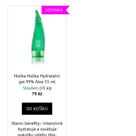
p
a
V
NOVINKA
r
j
ý
o
í
p
d
t
i
u
?
s
k
p
t
r
ů
o
d
HLEDAT
Holika Holika Hydratační
u
gel 99% Aloe 55 ml
k
Skladem
(>5 ks)
t
79 Kč
D
ů
o
DO KOŠÍKU
p
o
r
Hlavní benefity:- intenzivně
u
hydratuje a osvěžuje
pokožku celého těla-