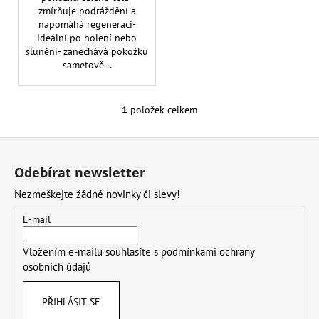
č
zmírňuje podráždění a
u
napomáhá regeneraci-
j
ideální po holení nebo
e
slunění- zanechává pokožku
m
sametově...
e
1
položek celkem
O
L.A.
v
GIRL
Z
l
OČNÍ
STÍNY
á
á
SHADE
Odebírat newsletter
d
p
SHIFTER
a
Nezmeškejte žádné novinky či slevy!
DUO
a
CHROME
c
t
E-mail
í
249
í
Kč
p
Vložením e-mailu souhlasíte s
podmínkami ochrany
r
osobních údajů
v
k
y
PŘIHLÁSIT SE