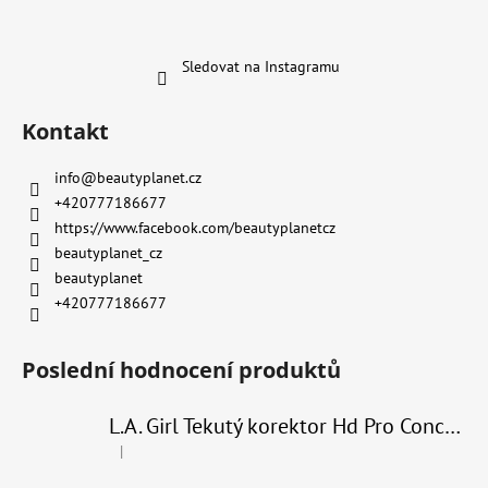
Sledovat na Instagramu
Kontakt
info
@
beautyplanet.cz
+420777186677
https://www.facebook.com/beautyplanetcz
beautyplanet_cz
beautyplanet
+420777186677
Poslední hodnocení produktů
L.A. Girl Tekutý korektor Hd Pro Conceal 8 g
|
Hodnocení produktu je 4 z 5 hvězdiček.