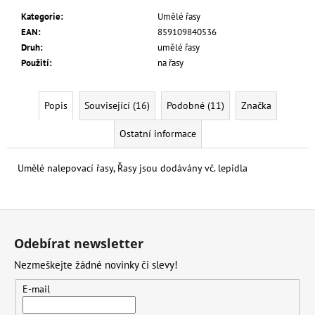
č
u
Kategorie
:
Umělé řasy
j
EAN
:
859109840536
e
Druh
:
umělé řasy
m
Použití
:
na řasy
e
Popis
Související (16)
Podobné (11)
Značka
L.A.
GIRL
Ostatní informace
TEKUTÝ
KOREKTOR
Umělé nalepovací řasy, Řasy jsou dodávány vč. lepidla
HD
PRO
CONCEAL
8
Z
G
á
139
Odebírat newsletter
Kč
p
Nezmeškejte žádné novinky či slevy!
a
t
E-mail
í