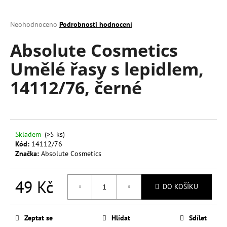
a
j
Průměrné
Neohodnoceno
Podrobnosti hodnocení
hodnocení
í
Absolute Cosmetics
produktu
t
je
Umělé řasy s lepidlem,
?
0,0
z
14112/76, černé
5
hvězdiček.
HLEDAT
Skladem
(>5 ks)
Kód:
14112/76
Značka:
Absolute Cosmetics
D
o
49 Kč
p
DO KOŠÍKU
o
Měrná
r
cena:
u
Zeptat se
Hlídat
Sdílet