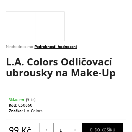
a
j
í
t
?
Průměrné
Neohodnoceno
Podrobnosti hodnocení
hodnocení
L.A. Colors Odličovací
produktu
je
HLEDAT
ubrousky na Make-Up
0,0
z
5
hvězdiček.
D
o
Skladem
(5 ks)
Kód:
C30660
p
Značka:
L.A. Colors
o
r
u
99 Kč
DO KOŠÍKU