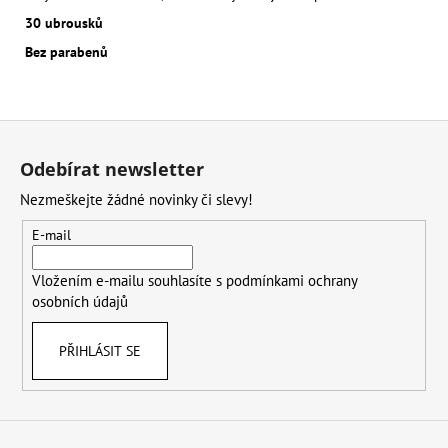
30 ubrousků
Bez parabenů
Z
á
Odebírat newsletter
p
Nezmeškejte žádné novinky či slevy!
a
t
E-mail
í
Vložením e-mailu souhlasíte s
podmínkami ochrany
osobních údajů
PŘIHLÁSIT SE