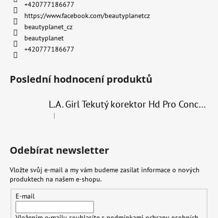
+420777186677
https://www.facebook.com/beautyplanetcz
beautyplanet_cz
beautyplanet
+420777186677
Poslední hodnocení produktů
L.A. Girl Tekutý korektor Hd Pro Conceal 8 g
|
Hodnocení produktu je 4 z 5 hvězdiček.
Odebírat newsletter
Vložte svůj e-mail a my vám budeme zasílat informace o nových
produktech na našem e-shopu.
E-mail
Vložením e-mailu souhlasíte s
podmínkami ochrany osobních