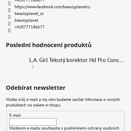
+420777186677
https://www.facebook.com/beautyplanetcz
beautyplanet_cz
beautyplanet
+420777186677
Poslední hodnocení produktů
L.A. Girl Tekutý korektor Hd Pro Conceal 8 g
|
Hodnocení produktu je 4 z 5 hvězdiček.
Odebírat newsletter
Vložte svůj e-mail a my vám budeme zasílat informace o nových
produktech na našem e-shopu.
E-mail
Vložením e-mailu souhlasíte s
podmínkami ochrany osobních