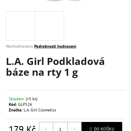
a
j
í
t
?
Průměrné
Neohodnoceno
Podrobnosti hodnocení
hodnocení
L.A. Girl Podkladová
produktu
je
HLEDAT
báze na rty 1 g
0,0
z
5
hvězdiček.
D
o
Skladem
(>5 ks)
Kód:
GLP526
p
Značka:
L.A. Girl Cosmetics
o
r
u
179 Kč
DO KOŠÍKU