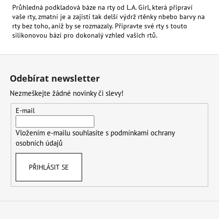
Průhledná podkladová báze na rty od L.A. Girl, která připraví
vaše rty, zmatní je a zajistí tak delší výdrž rtěnky nbebo barvy na
rty bez toho, aniž by se rozmazaly. Připravte své rty s touto
silikonovou bází pro dokonalý vzhled vašich rtů.
Z
á
Odebírat newsletter
p
Nezmeškejte žádné novinky či slevy!
a
t
E-mail
í
Vložením e-mailu souhlasíte s
podmínkami ochrany
osobních údajů
PŘIHLÁSIT SE