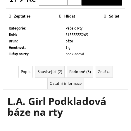
č
Měrná
u
cena:
j
Zeptat se
Hlídat
Sdílet
e
m
Kategorie
:
Péče o Rty
e
EAN
:
81555355265
Druh
:
báze
Hmotnost
:
1 g
L.A.
Tužky na rty
:
podkladová
GIRL
TEKUTÝ
MAKE-
UP
Popis
Související (2)
Podobné (3)
Značka
PRO
COVERAGE
Ostatní informace
ILLUMINATING
28
ML
L.A. Girl Podkladová
249
Kč
báze na rty