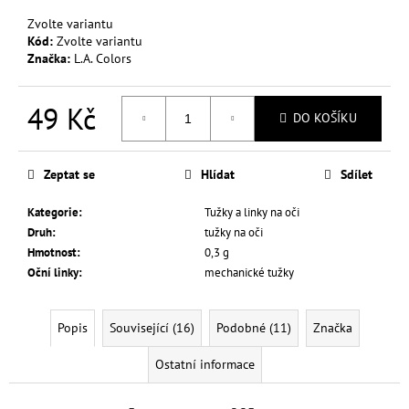
č
u
Zvolte variantu
j
Kód:
Zvolte variantu
Značka:
L.A. Colors
e
m
e
49 Kč
DO KOŠÍKU
Měrná
L.A.
cena:
COLORS
Zeptat se
Hlídat
Sdílet
TVÁŘENKA
+
Kategorie
:
Tužky a linky na oči
RTĚNKA
Druh
:
tužky na oči
TINTED
LIP
Hmotnost
:
0,3 g
&
Oční linky
:
mechanické tužky
CHEEK
COLOR
3,5
G
Popis
Související (16)
Podobné (11)
Značka
9
Ostatní informace
Kč
Původně:
59