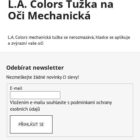
L.A. Colors Tužka na
Kč
Oči Mechanická
L.A. Colors mechanická tužka se nerozmazává, hladce se aplikuje
a zvýrazní vaše oči
Z
á
Odebírat newsletter
p
Nezmeškejte žádné novinky či slevy!
a
t
E-mail
í
Vložením e-mailu souhlasíte s
podmínkami ochrany
osobních údajů
PŘIHLÁSIT SE