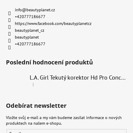
info
@
beautyplanet.cz
+420777186677
https://www.facebook.com/beautyplanetcz
beautyplanet_cz
beautyplanet
+420777186677
Poslední hodnocení produktů
L.A. Girl Tekutý korektor Hd Pro Conceal 8 g
|
Hodnocení produktu je 4 z 5 hvězdiček.
Odebírat newsletter
Vložte svůj e-mail a my vám budeme zasílat informace o nových
produktech na našem e-shopu.