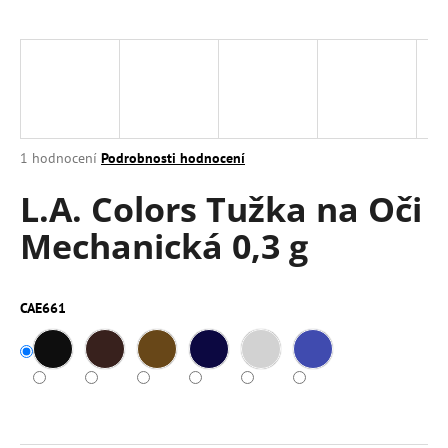
a
j
í
t
?
Průměrné
1 hodnocení
Podrobnosti hodnocení
hodnocení
L.A. Colors Tužka na Oči
produktu
je
HLEDAT
Mechanická 0,3 g
5,0
z
5
hvězdiček.
CAE661
D
o
p
o
r
u