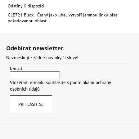
Odstíny K dispozici:
GLE721 Black - Černý jako uhel, vytvoří jemnou linku přes
požadovanou oblast
Z
á
Odebírat newsletter
p
Nezmeškejte žádné novinky či slevy!
a
t
E-mail
í
Vložením e-mailu souhlasíte s
podmínkami ochrany
osobních údajů
PŘIHLÁSIT SE