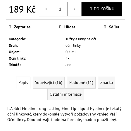
č
189 Kč
u
DO KOŠÍKU
j
Měrná
e
cena:
m
Zeptat se
Hlídat
Sdílet
e
Kategorie
:
Tužky a linky na oči
Druh
:
oční linky
L.A.
Objem
:
0,4 ml
GIRL
Oční linky
:
fix
TEKUTÝ
Tekuté
:
ano
KOREKTOR
HD
PRO
CONCEAL
Popis
Související (16)
Podobné (11)
Značka
8
G
Ostatní informace
139
Kč
L.A. Girl Fineline Long Lasting Fine Tip Liquid Eyeliner je tekutý
oční linkovač, který dokonale vytvoří požadovaný vzhled Vaší
Oční linky. Dlouhotrvající odolná formule, snadno použitelný.