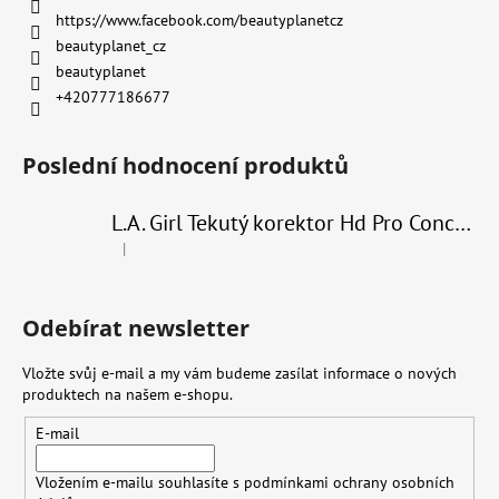
https://www.facebook.com/beautyplanetcz
beautyplanet_cz
beautyplanet
+420777186677
Poslední hodnocení produktů
L.A. Girl Tekutý korektor Hd Pro Conceal 8 g
|
Hodnocení produktu je 4 z 5 hvězdiček.
Odebírat newsletter
Vložte svůj e-mail a my vám budeme zasílat informace o nových
produktech na našem e-shopu.
E-mail
Vložením e-mailu souhlasíte s
podmínkami ochrany osobních