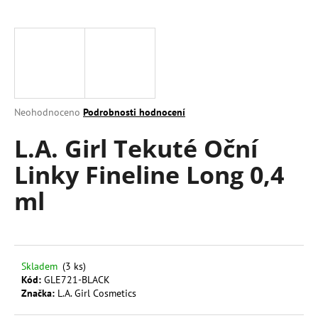
a
j
í
t
?
Průměrné
Neohodnoceno
Podrobnosti hodnocení
hodnocení
L.A. Girl Tekuté Oční
produktu
je
HLEDAT
Linky Fineline Long 0,4
0,0
z
ml
5
hvězdiček.
D
o
p
Skladem
(3 ks)
o
Kód:
GLE721-BLACK
r
Značka:
L.A. Girl Cosmetics
u