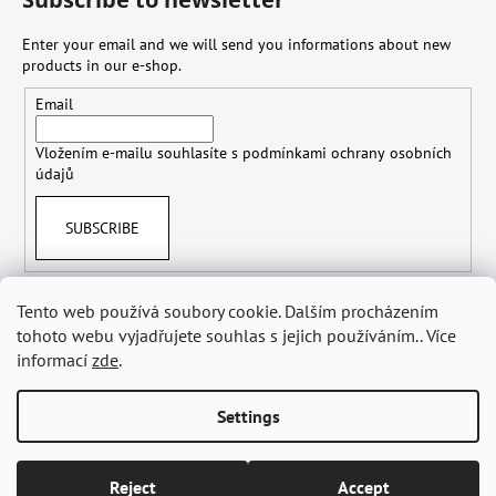
Enter your email and we will send you informations about new
products in our e-shop.
Email
Vložením e-mailu souhlasíte s
podmínkami ochrany osobních
údajů
SUBSCRIBE
Tento web používá soubory cookie. Dalším procházením
tohoto webu vyjadřujete souhlas s jejich používáním.. Více
Terms & Conditions
Shipping & Delivery
Personal Data Protection GDPR
Withdraw from Contract
informací
zde
.
Settings
Created by Shoptet
Copyright 2026
beautyplanet.cz
. All rights reserved.
Edit cookie
Reject
Accept
settings