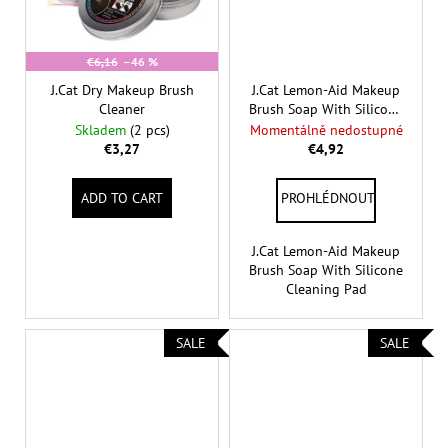
€6,16
–46 %
J.Cat Dry Makeup Brush
J.Cat Lemon-Aid Makeup
Cleaner
Brush Soap With Silicone
Cleaning Pad
Skladem
(2 pcs)
Momentálně nedostupné
€3,27
€4,92
ADD TO CART
J.Cat Lemon-Aid Makeup
Brush Soap With Silicone
Cleaning Pad
SALE
SALE