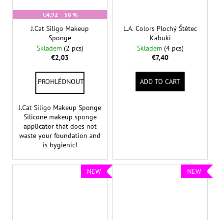
€4,92
–58 %
J.Cat Siligo Makeup
L.A. Colors Plochý Štětec
Sponge
Kabuki
Skladem
(2 pcs)
Skladem
(4 pcs)
€2,03
€7,40
ADD TO CART
J.Cat Siligo Makeup Sponge
Silicone makeup sponge
applicator that does not
waste your foundation and
is hygienic!
NEW
NEW