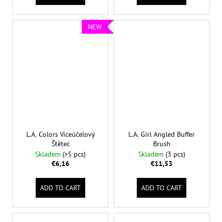
NEW
L.A. Colors Víceúčelový
L.A. Girl Angled Buffer
Štětec
Brush
Skladem
(>5 pcs)
Skladem
(3 pcs)
€6,16
€11,53
ADD TO CART
ADD TO CART