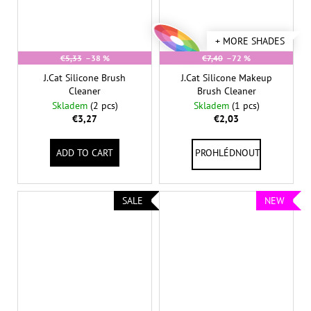
+ MORE SHADES
€5,33
–38 %
€7,40
–72 %
J.Cat Silicone Brush
J.Cat Silicone Makeup
Cleaner
Brush Cleaner
Skladem
(2 pcs)
Skladem
(1 pcs)
€3,27
€2,03
ADD TO CART
SALE
NEW