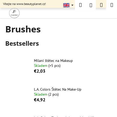
C
Skip
Search
Shopp
M
Login
Vítejte na www.beautyplanet.cz!
to
a
content
Back
Back
cart
r
t
Brushes
W
h
a
Bestsellers
t
a
r
Milani štětec na Makeup
Skladem
(>5 pcs)
e
€2,03
y
o
u
L.A. Colors Štětec Na Make-Up
Skladem
(2 pcs)
l
€4,92
o
o
k