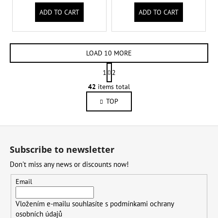
ADD TO CART
ADD TO CART
LOAD 10 MORE
P
1
2
a
L
g
42
items total
i
i
s
TOP
n
a
t
t
i
F
i
n
o
o
g
Subscribe to newsletter
n
o
c
Don't miss any news or discounts now!
o
t
n
e
Email
t
r
r
Vložením e-mailu souhlasíte s
podmínkami ochrany
o
osobních údajů