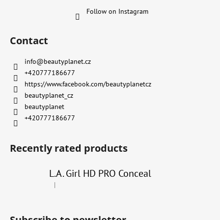
Follow on Instagram
Contact
info
@
beautyplanet.cz
+420777186677
https://www.facebook.com/beautyplanetcz
beautyplanet_cz
beautyplanet
+420777186677
Recently rated products
L.A. Girl HD PRO Conceal
|
The product rating is 4 out of 5 stars.
Subscribe to newsletter