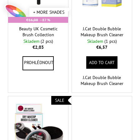
g
c
p
o
+ MORE SHADES
r
m
€16,08
–87 %
o
m
Beauty UK Cosmetic
J.Cat Double Bubble
d
e
Brush Collection
Makeup Brush Cleaner
n
u
Skladem
(2 pcs)
Skladem
(1 pcs)
d
c
€2,03
€6,57
t
s
ADD TO CART
L.A.
GIRL
PRO.COLOR
J.Cat Double Bubble
FOUNDATION
Makeup Brush Cleaner
MIXING
PIGMENT
30
ML
SALE
€10,29