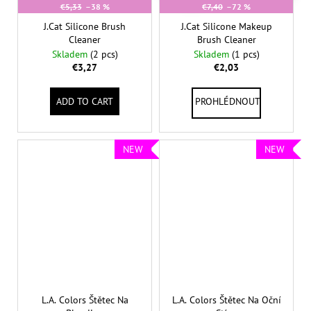
€5,33
–38 %
€7,40
–72 %
J.Cat Silicone Brush
J.Cat Silicone Makeup
Cleaner
Brush Cleaner
Skladem
(2 pcs)
Skladem
(1 pcs)
€3,27
€2,03
ADD TO CART
NEW
NEW
L.A. Colors Štětec Na
L.A. Colors Štětec Na Oční