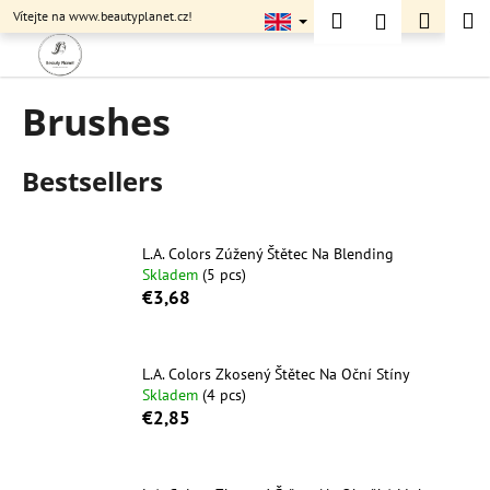
C
Skip
Search
Shopp
M
Login
Vítejte na www.beautyplanet.cz!
to
a
content
Back
Back
cart
r
t
Brushes
W
h
a
Bestsellers
t
a
r
L.A. Colors Zúžený Štětec Na Blending
Skladem
(5 pcs)
e
€3,68
y
o
u
L.A. Colors Zkosený Štětec Na Oční Stíny
Skladem
(4 pcs)
l
€2,85
o
o
k