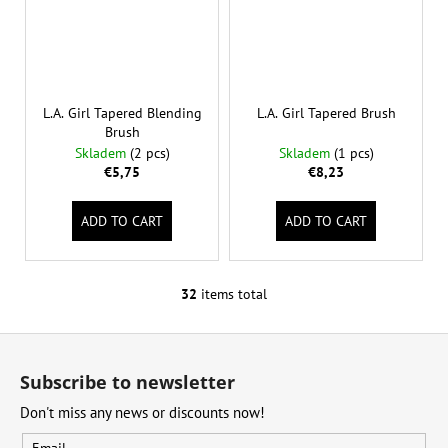
L.A. Girl Tapered Blending
L.A. Girl Tapered Brush
Brush
Skladem
(2 pcs)
Skladem
(1 pcs)
€5,75
€8,23
ADD TO CART
ADD TO CART
32
items total
L
i
F
s
o
t
Subscribe to newsletter
i
o
n
Don't miss any news or discounts now!
t
g