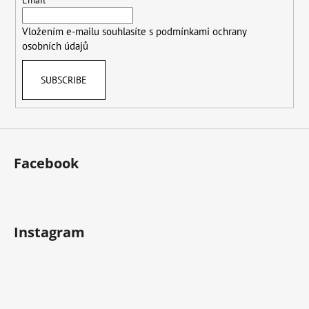
e
Email
c
r
o
Vložením e-mailu souhlasíte s
podmínkami ochrany
n
osobních údajů
t
r
o
SUBSCRIBE
l
s
Facebook
Instagram