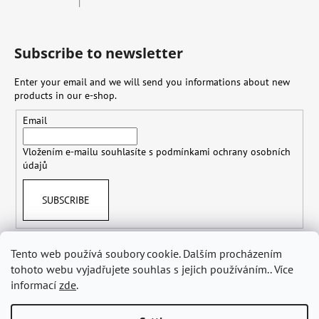
|
The product rating is 4 out of 5 stars.
Subscribe to newsletter
Enter your email and we will send you informations about new
products in our e-shop.
Email
Vložením e-mailu souhlasíte s
podmínkami ochrany osobních
údajů
SUBSCRIBE
Tento web používá soubory cookie. Dalším procházením
tohoto webu vyjadřujete souhlas s jejich používáním.. Více
Terms & Conditions
Shipping & Delivery
Personal Data Protection GDPR
Withdraw from Contract
informací
zde
.