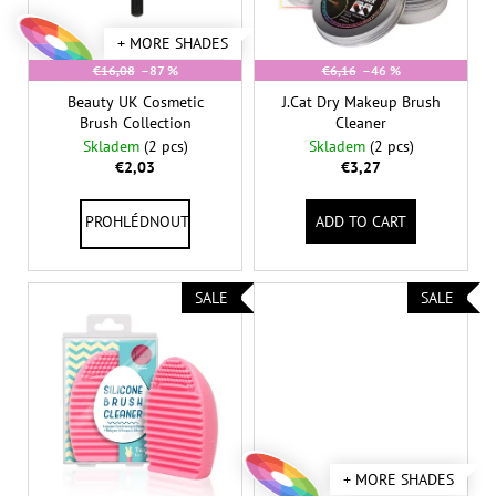
g
c
p
o
+ MORE SHADES
r
m
€16,08
–87 %
€6,16
–46 %
o
m
Beauty UK Cosmetic
J.Cat Dry Makeup Brush
d
e
Brush Collection
Cleaner
n
u
Skladem
(2 pcs)
Skladem
(2 pcs)
d
c
€2,03
€3,27
t
s
ADD TO CART
L.A.
GIRL
HD
PRO
CONCEAL
SALE
SALE
€5,74
+ MORE SHADES