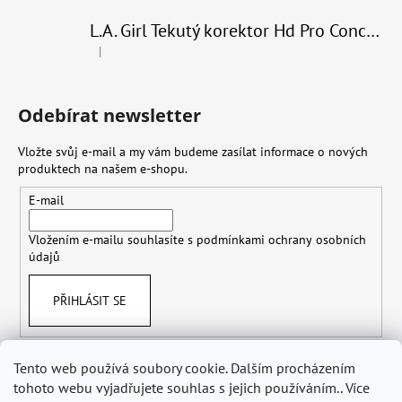
L.A. Girl Tekutý korektor Hd Pro Conceal 8 g
|
Hodnocení produktu je 4 z 5 hvězdiček.
Odebírat newsletter
Vložte svůj e-mail a my vám budeme zasílat informace o nových
produktech na našem e-shopu.
E-mail
Vložením e-mailu souhlasíte s
podmínkami ochrany osobních
údajů
PŘIHLÁSIT SE
Tento web používá soubory cookie. Dalším procházením
tohoto webu vyjadřujete souhlas s jejich používáním.. Více
Obchodní podmínky
Doprava
Ochrana osobních údajů GDPR