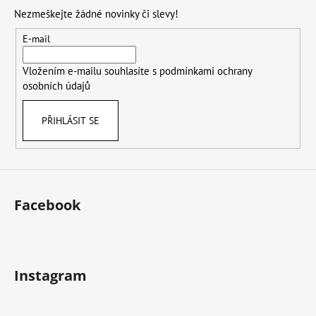
p
Nezmeškejte žádné novinky či slevy!
a
t
E-mail
í
Vložením e-mailu souhlasíte s
podmínkami ochrany
osobních údajů
PŘIHLÁSIT SE
Facebook
Instagram