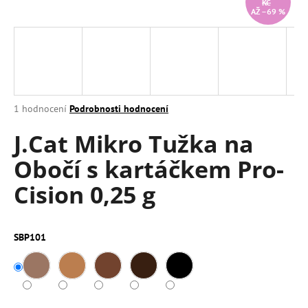
KČ
AŽ –69 %
a
j
í
t
?
Průměrné
1 hodnocení
Podrobnosti hodnocení
hodnocení
J.Cat Mikro Tužka na
produktu
je
HLEDAT
Obočí s kartáčkem Pro-
5,0
z
Cision 0,25 g
5
hvězdiček.
D
o
SBP101
p
o
r
u