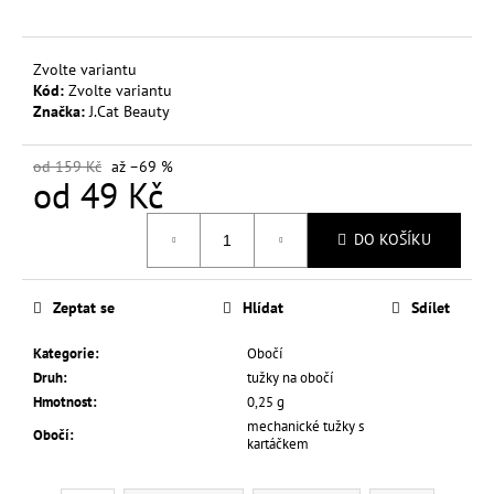
č
u
j
Zvolte variantu
e
Kód:
Zvolte variantu
m
Značka:
J.Cat Beauty
e
od 159 Kč
až –69 %
od
49 Kč
L.A.
GIRL
Měrná
OČNÍ
DO KOŠÍKU
cena:
STÍNY
SHADE
SHIFTER
DUO
Zeptat se
Hlídat
Sdílet
CHROME
249
Kategorie
:
Obočí
Kč
Druh
:
tužky na obočí
Hmotnost
:
0,25 g
mechanické tužky s
Obočí
:
kartáčkem