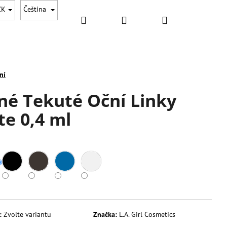
ZK
Čeština
Hledat
Přihlášení
Nákupní
DOPLŇKY
DÁRKOVÉ SADY
AKCE
NOVINKY
košík
ní
tné Tekuté Oční Linky
te 0,4 ml
Následující
:
Zvolte variantu
Značka:
L.A. Girl Cosmetics