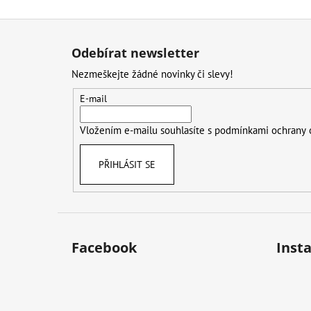
Z
á
Odebírat newsletter
p
Nezmeškejte žádné novinky či slevy!
a
t
E-mail
í
Vložením e-mailu souhlasíte s
podmínkami ochrany 
PŘIHLÁSIT SE
Facebook
Inst