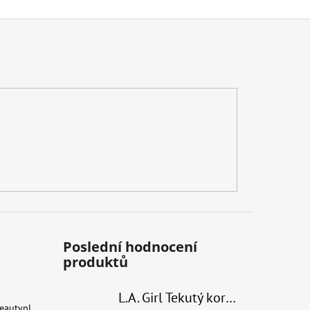
Poslední hodnocení
produktů
L.A. Girl Tekutý korektor Hd Pro Conceal 8 g
eautypl