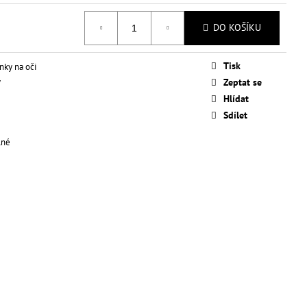
Ý MAKE-UP PRO
INATING 28 ML
DO KOŠÍKU
Tisk
inky na oči
y
Zeptat se
Hlídat
Sdílet
lné