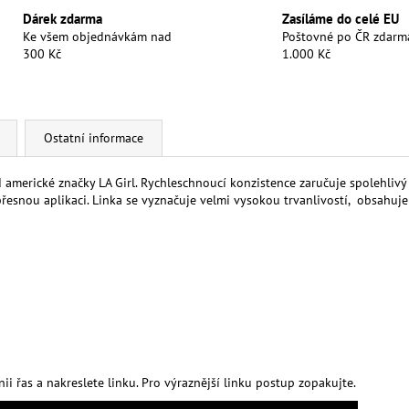
Dárek zdarma
Zasíláme do celé EU
Ke všem objednávkám nad
Poštovné po ČR zdarm
300 Kč
1.000 Kč
Ostatní informace
 americké značky LA Girl. Rychleschnoucí konzistence zaručuje spolehlivý 
řesnou aplikaci. Linka se vyznačuje velmi vysokou trvanlivostí, obsahuj
inii řas a nakreslete linku. Pro výraznější linku postup zopakujte.