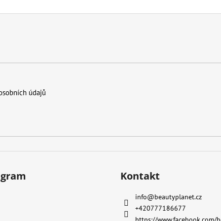
osobních údajů
agram
Kontakt
info
@
beautyplanet.cz
+420777186677
https://www.facebook.com/b