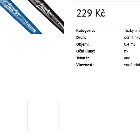
L.A. GIRL TEKUTÝ KOREKTOR HD PRO
L.A. GIRL TEKUT
CONCEAL 8 G
COVERAGE ILLUM
229 Kč
139 Kč
249 Kč
Měrná
cena:
Kategorie
:
Tužky a l
Druh
:
oční link
Objem
:
0,4 ml
Oční linky
:
fix
Tekuté
:
ano
Vlastnost
:
voděodo