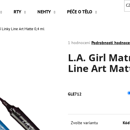
C
RTY
NEHTY
PÉČE O TĚLO
VLASY
í Linky Line Art Matte 0,4 ml
Co potřebujete najít?
Průměrné
1 hodnocení
Podrobnosti hodnoce
hodnocení
L.A. Girl Ma
produktu
HLEDAT
je
Line Art Mat
5,0
z
5
Doporučujeme
hvězdiček.
GLE712
Zvolte variantu
Kód