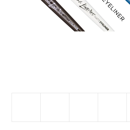
L.A. GIRL OČNÍ STÍNY SHADE SHIFTER
DUO CHROME
249 Kč