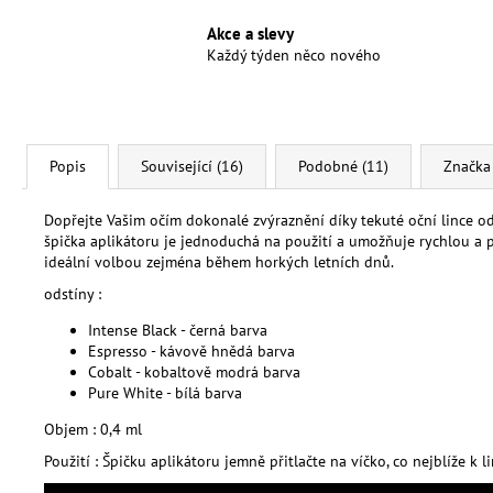
Akce a slevy
Každý týden něco nového
Popis
Související (16)
Podobné (11)
Značka
Dopřejte Vašim očím dokonalé zvýraznění díky tekuté oční lince od
špička aplikátoru je jednoduchá na použití a umožňuje rychlou a p
ideální volbou zejména během horkých letních dnů.
odstíny :
Intense Black - černá barva
Espresso - kávově hnědá barva
Cobalt - kobaltově modrá barva
Pure White - bílá barva
Objem : 0,4 ml
Použití : Špičku aplikátoru jemně přitlačte na víčko, co nejblíže k l