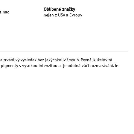
Oblíbené značky
a nad
nejen z USA a Evropy
a trvanlivý výsledek bez jakýchkoliv šmouh. Pevná, kuželovitá
e pigmenty s vysokou intenzitou a je odolná vůči rozmazávání. Je