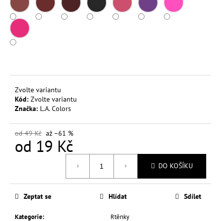
č
u
j
e
m
e
L.A.
Zvolte variantu
COLORS
Kód:
Zvolte variantu
BARVA
Značka:
L.A. Colors
NA
RTY
LOCKIN
od 49 Kč
až –61 %
3,5
od
19 Kč
G
1
Měrná
Kč
DO KOŠÍKU
cena:
Původně:
99
Kč
Zeptat se
Hlídat
Sdílet
Kategorie
:
Rtěnky