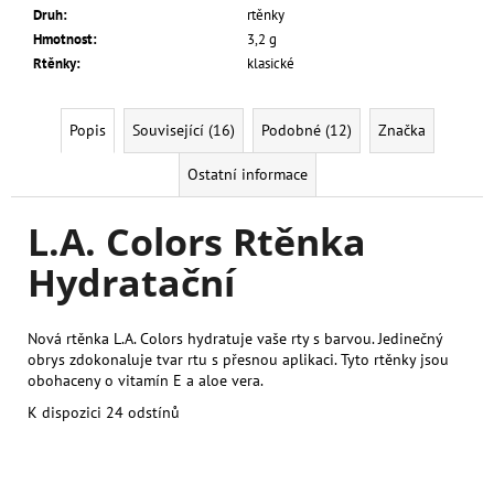
Druh
:
rtěnky
Hmotnost
:
3,2 g
Rtěnky
:
klasické
Popis
Související (16)
Podobné (12)
Značka
Ostatní informace
L.A. Colors Rtěnka
Hydratační
Nová rtěnka L.A. Colors hydratuje vaše rty s barvou. Jedinečný
obrys zdokonaluje tvar rtu s přesnou aplikaci. Tyto rtěnky jsou
obohaceny o vitamín E a aloe vera.
K dispozici 24 odstínů