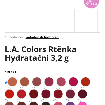
KČ
AŽ –61 %
a
j
í
t
?
Průměrné
38 hodnocení
Podrobnosti hodnocení
hodnocení
L.A. Colors Rtěnka
produktu
je
HLEDAT
Hydratační 3,2 g
3,9
z
5
hvězdiček.
CML521
D
o
p
o
r
u