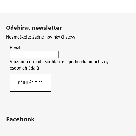
Z
á
Odebírat newsletter
p
Nezmeškejte žádné novinky či slevy!
a
t
E-mail
í
Vložením e-mailu souhlasíte s
podmínkami ochrany
osobních údajů
PŘIHLÁSIT SE
Facebook