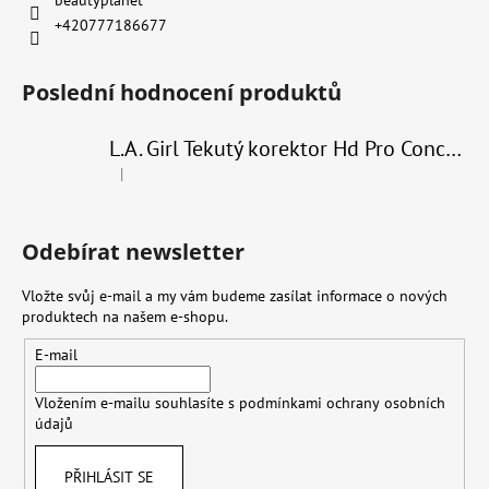
beautyplanet
+420777186677
Poslední hodnocení produktů
L.A. Girl Tekutý korektor Hd Pro Conceal 8 g
|
Hodnocení produktu je 4 z 5 hvězdiček.
Odebírat newsletter
Vložte svůj e-mail a my vám budeme zasílat informace o nových
produktech na našem e-shopu.
E-mail
Vložením e-mailu souhlasíte s
podmínkami ochrany osobních
údajů
PŘIHLÁSIT SE