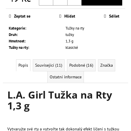
Měrná
cena:
Zeptat se
Hlídat
Sdílet
Kategorie
:
Tužky na rty
Druh
:
tužky
Hmotnost
:
1,3 g
Tužky na rty
:
klasické
Popis
Související (11)
Podobné (16)
Značka
Ostatní informace
L.A. Girl Tužka na Rty
1,3 g
Vytvarujte své rty a vytvořte tak dokonalý efekt líčení s tužkou