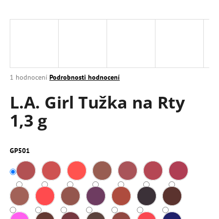
a
j
í
t
?
Průměrné
1 hodnocení
Podrobnosti hodnocení
hodnocení
L.A. Girl Tužka na Rty
produktu
je
HLEDAT
1,3 g
5,0
z
5
hvězdiček.
GP501
D
o
p
o
r
u