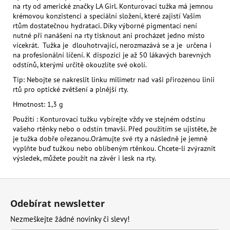
na rty od americké značky LA Girl. Konturovací tužka má jemnou
krémovou konzistenci a speciální složení, které zajistí Vašim
rtům dostatečnou hydrataci. Díky výborné pigmentací není
nutné při nanášení na rty tisknout ani procházet jedno místo
vícekrát. Tužka je dlouhotrvající, nerozmazává se a je určena i
na profesionální líčení. K dispozici je až 50 lákavých barevných
odstínů, kterými určitě okouzlíte své okolí.
Tip: Nebojte se nakreslit linku milimetr nad vaši přirozenou linii
rtů pro optické zvětšení a plnější rty.
Hmotnost: 1,3 g
Použití : Konturovací tužku vybírejte vždy ve stejném odstínu
vašeho rtěnky nebo o odstín tmavší. Před použitím se ujistěte, že
je tužka dobře ořezanou.Orámujte své rty a následně je jemně
vyplňte buď tužkou nebo oblíbeným rtěnkou. Chcete-li zvýraznit
výsledek, můžete použít na závěr i lesk na rty.
Z
á
Odebírat newsletter
p
Nezmeškejte žádné novinky či slevy!
a