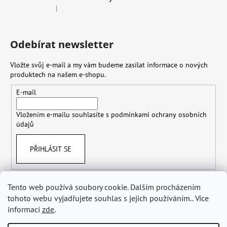
|
Hodnocení produktu je 4 z 5 hvězdiček.
Odebírat newsletter
Vložte svůj e-mail a my vám budeme zasílat informace o nových
produktech na našem e-shopu.
E-mail
Vložením e-mailu souhlasíte s
podmínkami ochrany osobních
údajů
PŘIHLÁSIT SE
Tento web používá soubory cookie. Dalším procházením
tohoto webu vyjadřujete souhlas s jejich používáním.. Více
Obchodní podmínky
Doprava
Ochrana osobních údajů GDPR
Odstoupení od smlouvy
informací
zde
.