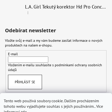
L.A. Girl Tekutý korektor Hd Pro Conceal 8 g
|
Hodnocení produktu je 4 z 5 hvězdiček.
Odebírat newsletter
Vložte svůj e-mail a my vám budeme zasílat informace o nových
produktech na našem e-shopu.
E-mail
Vložením e-mailu souhlasíte s
podmínkami ochrany osobních
údajů
PŘIHLÁSIT SE
Tento web používá soubory cookie. Dalším procházením
tohoto webu vyjadřujete souhlas s jejich používáním.. Více
Obchodní podmínky
Doprava
Ochrana osobních údajů GDPR
Odstoupení od smlouvy
informací
zde
.