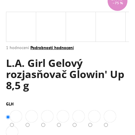
–75 %
a
j
í
t
?
Průměrné
1 hodnocení
Podrobnosti hodnocení
hodnocení
L.A. Girl Gelový
produktu
je
HLEDAT
rozjasňovač Glowin' Up
5,0
z
8,5 g
5
hvězdiček.
D
o
GLH
p
o
r
u