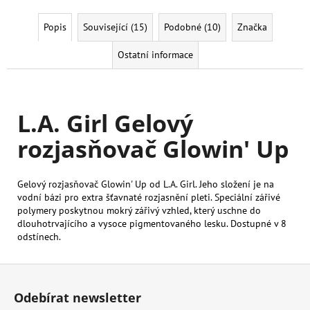
Popis
Související (15)
Podobné (10)
Značka
Ostatní informace
L.A. Girl Gelový
rozjasňovač Glowin' Up
Gelový rozjasňovač Glowin' Up od L.A. Girl. Jeho složení je na
vodní bázi pro extra šťavnaté rozjasnění pleti. Speciální zářivé
polymery poskytnou mokrý zářivý vzhled, který uschne do
dlouhotrvajícího a vysoce pigmentovaného lesku. Dostupné v 8
odstínech.
Z
á
Odebírat newsletter
p