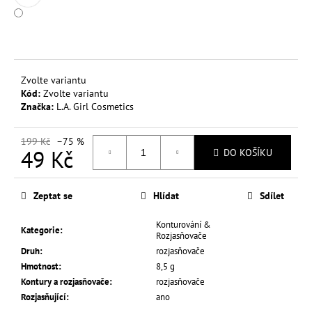
č
u
j
e
m
e
Zvolte variantu
Kód:
Zvolte variantu
Značka:
L.A. Girl Cosmetics
L.A.
COLORS
199 Kč
–75 %
PALETKA
49 Kč
DO KOŠÍKU
TVÁŘENEK
A
Měrná
ROZJASŇOVAČŮ
cena:
SO
Zeptat se
Hlídat
Sdílet
CHEEKY
20
Konturování &
G
Kategorie
:
Rozjasňovače
9
Druh
:
rozjasňovače
Kč
Hmotnost
:
8,5 g
Původně:
149
Kontury a rozjasňovače
:
rozjasňovače
Kč
Rozjasňující
:
ano