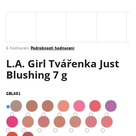
a
j
í
t
?
Průměrné
6 hodnocení
Podrobnosti hodnocení
hodnocení
L.A. Girl Tvářenka Just
produktu
je
HLEDAT
Blushing 7 g
5,0
z
5
hvězdiček.
GBL481
D
o
p
o
r
u