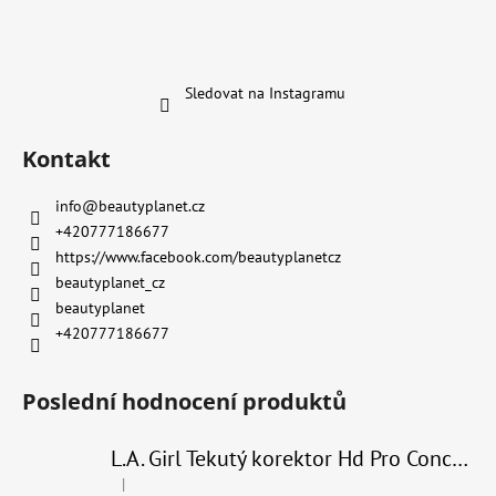
Sledovat na Instagramu
Kontakt
info
@
beautyplanet.cz
+420777186677
https://www.facebook.com/beautyplanetcz
beautyplanet_cz
beautyplanet
+420777186677
Poslední hodnocení produktů
L.A. Girl Tekutý korektor Hd Pro Conceal 8 g
|
Hodnocení produktu je 4 z 5 hvězdiček.