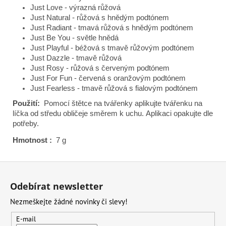
Just Love - výrazná růžová
Just Natural - růžová s hnědým podtónem
Just Radiant - tmavá růžová s hnědým podtónem
Just Be You - světle hnědá
Just Playful - béžová s tmavě růžovým podtónem
Just Dazzle - tmavě růžová
Just Rosy - růžová s červeným podtónem
Just For Fun - červená s oranžovým podtónem
Just Fearless - tmavě růžová s fialovým podtónem
Použití:
Pomocí štětce na tvářenky aplikujte tvářenku na
líčka od středu obličeje směrem k uchu.
Aplikaci opakujte dle
potřeby.
Hmotnost
:
7 g
Z
á
Odebírat newsletter
p
Nezmeškejte žádné novinky či slevy!
a
t
E-mail