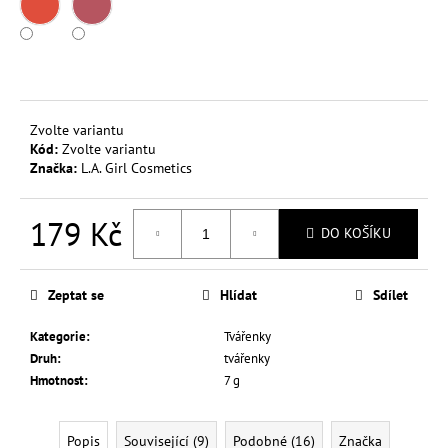
č
u
j
e
m
e
Zvolte variantu
Kód:
Zvolte variantu
Značka:
L.A. Girl Cosmetics
L.A.
COLORS
BARVA
179 Kč
NA
DO KOŠÍKU
RTY
LOCKIN
Měrná
3,5
cena:
G
Zeptat se
Hlídat
Sdílet
1
Kč
Kategorie
:
Tvářenky
Původně:
Druh
:
tvářenky
99
Hmotnost
:
7 g
Kč
Popis
Související (9)
Podobné (16)
Značka