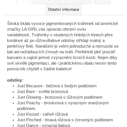
Ostatní informace
Široká škála vysoce pigmentovaných tvářenek od americké
značky LA GIRL vás opravdu ohromí svou
variabilností.
Tvářenky v studených hnědých tónech přes
korálové až po růžovofialové odstíny střídají matný a
perleťový finiš.
Nanášení je velmi jednoduché a nemusíte se
bát ani nežádoucích čmouh na tváři.
Perfektně pleť prozáří
barvami a zajistí jemné zvýraznění lícních kostí.
Nejen díky
své skvělé pigmentací, ale i praktickému obalu nesmí tento
pomocník chybět v žádné kabelce!
odstíny:
Just Because - béžová s šedým podtónem
Just Bare - světlá bronzová
Just Glowing - bronzová s růžovým podtónem
Just Peachy - broskvová s výrazným oranžovým
podtónem
Just Kissed - zářivě růžová
Just Pinched - tmavá růžová s červeným podtónem
Just Dance - výrazná fialová