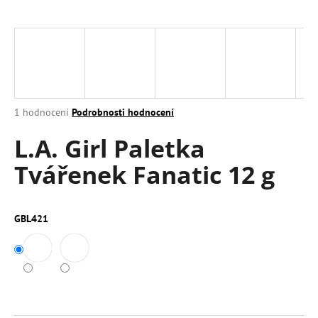
a
j
í
t
?
Průměrné
1 hodnocení
Podrobnosti hodnocení
hodnocení
L.A. Girl Paletka
produktu
je
HLEDAT
Tvářenek Fanatic 12 g
5,0
z
5
hvězdiček.
GBL421
D
o
p
o
r
u