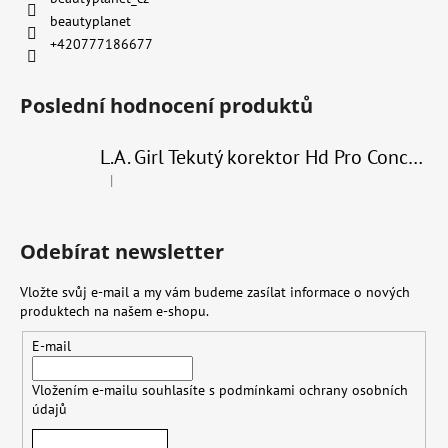
beautyplanet
+420777186677
Poslední hodnocení produktů
L.A. Girl Tekutý korektor Hd Pro Conceal 8 g
|
Hodnocení produktu je 4 z 5 hvězdiček.
Odebírat newsletter
Vložte svůj e-mail a my vám budeme zasílat informace o nových
produktech na našem e-shopu.
E-mail
Vložením e-mailu souhlasíte s
podmínkami ochrany osobních
údajů