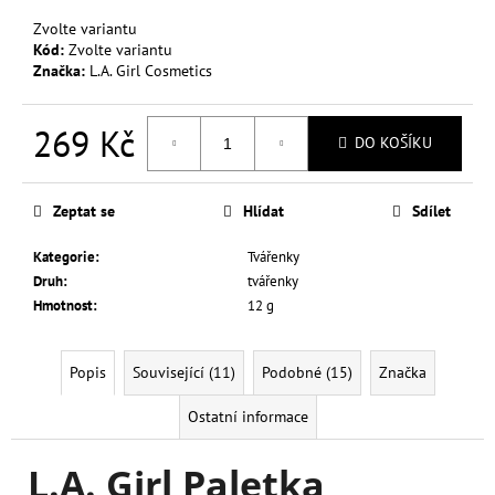
č
u
Zvolte variantu
j
Kód:
Zvolte variantu
Značka:
L.A. Girl Cosmetics
e
m
e
269 Kč
DO KOŠÍKU
Měrná
L.A.
cena:
GIRL
Zeptat se
Hlídat
Sdílet
MAKE-
UP
Kategorie
:
Tvářenky
PRO
Druh
:
tvářenky
COLOR
MIXING
Hmotnost
:
12 g
PIGMENT
30
ML
Popis
Související (11)
Podobné (15)
Značka
249
Kč
Ostatní informace
L.A. Girl Paletka