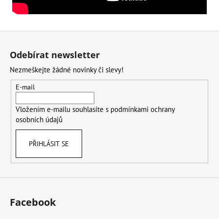
Z
á
Odebírat newsletter
p
Nezmeškejte žádné novinky či slevy!
a
t
E-mail
í
Vložením e-mailu souhlasíte s
podmínkami ochrany
osobních údajů
PŘIHLÁSIT SE
Facebook