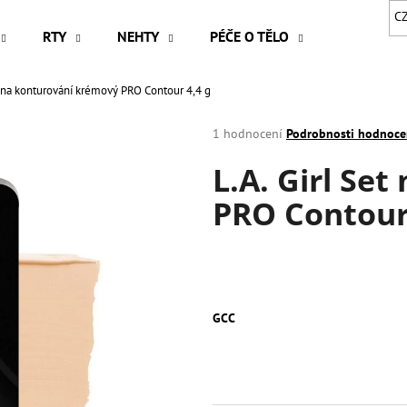
C
RTY
NEHTY
PÉČE O TĚLO
VLASY
et na konturování krémový PRO Contour 4,4 g
Co potřebujete najít?
Průměrné
1 hodnocení
Podrobnosti hodnoce
hodnocení
L.A. Girl Se
produktu
HLEDAT
je
PRO Contour 
5,0
z
5
Doporučujeme
hvězdiček.
GCC