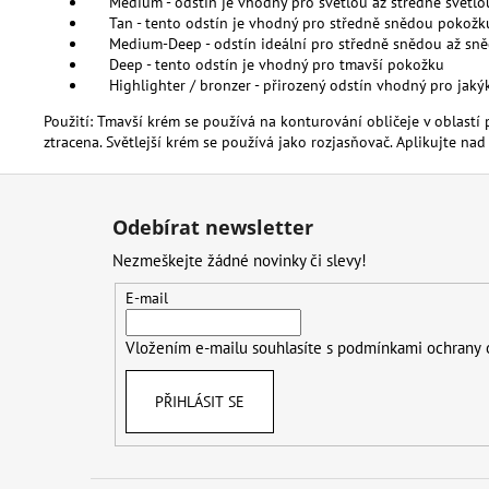
Medium
-
odstín
je vhodný
pro
světlou
až
středně
světlo
Tan
-
tento
odstín
je vhodný
pro
středně
snědou
pokožk
Medium
-
Deep
-
odstín
ideální pro
středně
snědou
až
sn
Deep
-
tento
odstín
je vhodný
pro
tmavší
pokožku
Highlighter
/
bronzer
-
přirozený
odstín
vhodný
pro
jaký
Použití
:
Tmavší
krém
se používá
na
konturování
obličeje
v
oblastí
ztracena
.
Světlejší
krém
se používá jako
rozjasňovač
.
Aplikujte
nad
Z
á
Odebírat newsletter
p
Nezmeškejte žádné novinky či slevy!
a
t
E-mail
í
Vložením e-mailu souhlasíte s
podmínkami ochrany 
PŘIHLÁSIT SE