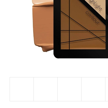
L.A. GIRL OČNÍ STÍNY SHADE SHIFTER
DUO CHROME
249 Kč