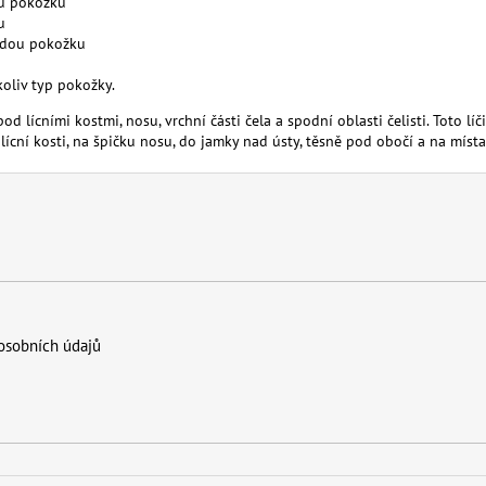
u
pokožku
u
ědou
pokožku
koliv
typ
pokožky.
pod
lícními kostmi
, nosu
,
vrchní části
čela
a
spodní
oblasti
čelisti
.
Toto
líč
lícní
kosti
,
na
špičku
nosu,
do
jamky
nad
ústy
,
těsně
pod
obočí
a
na
místa
osobních údajů