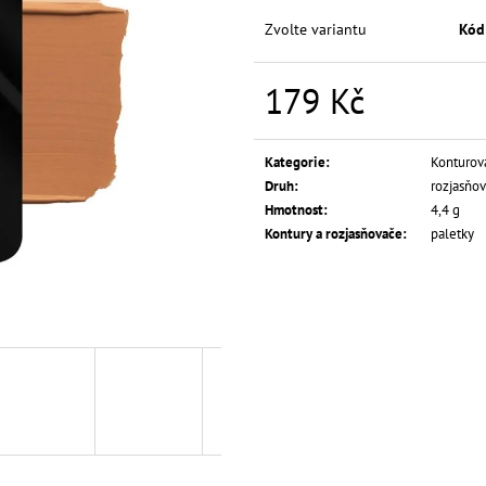
L.A. GIRL TEKUTÝ KOREKTOR HD PRO
L.A. GIRL TEKUT
CONCEAL 8 G
COVERAGE ILLUM
Zvolte variantu
Kód
139 Kč
249 Kč
179 Kč
Měrná
cena:
Kategorie
:
Konturov
Druh
:
rozjasňo
Hmotnost
:
4,4 g
Kontury a rozjasňovače
:
paletky