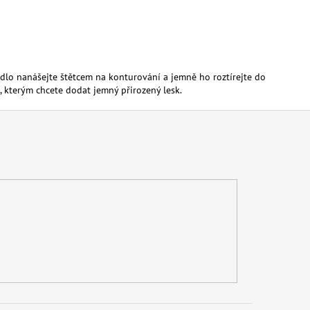
idlo
nanášejte
štětcem
na
konturování
a
jemně
ho
roztírejte
do
,
kterým chcete
dodat
jemný
přirozený
lesk.