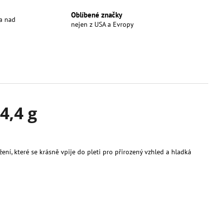
Oblíbené značky
a nad
nejen z USA a Evropy
4,4 g
, které se krásně vpije do pleti pro přirozený vzhled a hladká