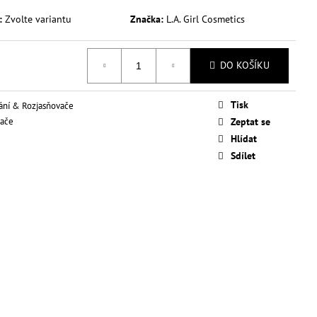
Ý MAKE-UP PRO
INATING 28 ML
:
Zvolte variantu
Značka:
L.A. Girl Cosmetics
DO KOŠÍKU
Tisk
ání & Rozjasňovače
vače
Zeptat se
Hlídat
Sdílet