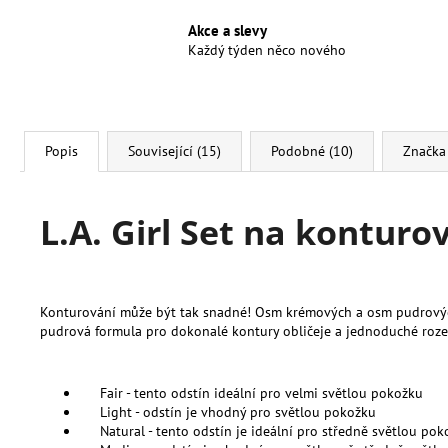
Akce a slevy
Každý týden něco nového
Popis
Související (15)
Podobné (10)
Značka
L.A. Girl Set na kontur
Konturování může být tak snadné! Osm krémových a osm pudrových 
pudrová formula pro dokonalé kontury obličeje a jednoduché roze
Fair
-
tento
odstín
ideální pro
velmi
světlou
pokožku
Light
-
odstín
je vhodný
pro
světlou
pokožku
Natural
-
tento
odstín
je
ideální pro
středně
světlou
pok